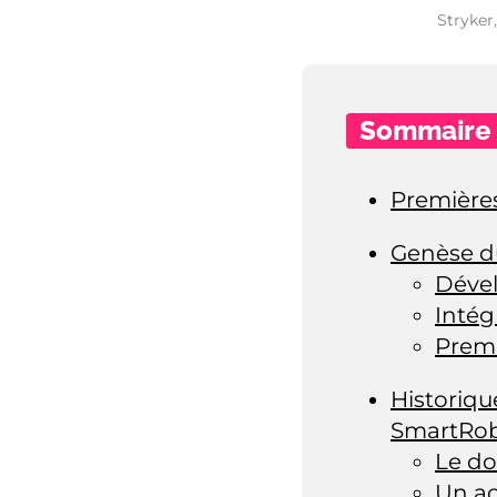
Stryker
Sommaire
Premières
Genèse d
Dével
Intég
Premi
Historiqu
SmartRo
Le do
Un ac