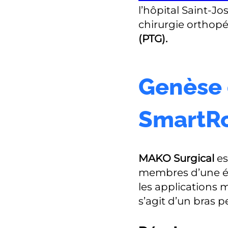
l’hôpital Saint-Jo
chirurgie orthopéd
(PTG).
Genèse 
SmartRo
MAKO Surgical
es
membres d’une éq
les applications m
s’agit d’un bras 