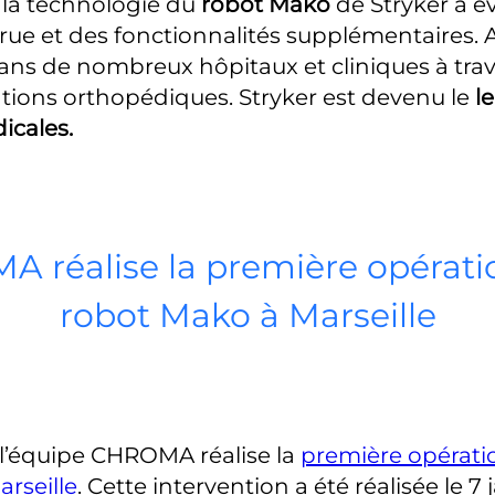
, la technologie du
robot Mako
de Stryker a év
rue et des fonctionnalités supplémentaires. A
 dans de nombreux hôpitaux et cliniques à tr
tions orthopédiques. Stryker est devenu le
l
icales.
 réalise la première opérati
robot Mako à Marseille
 l’équipe CHROMA réalise la
première opérati
rseille
. Cette intervention a été réalisée le 7 