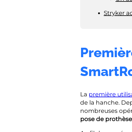
Stryker a
Premièr
SmartRo
La
première utili
de la hanche. Depu
nombreuses opér
pose de prothèse