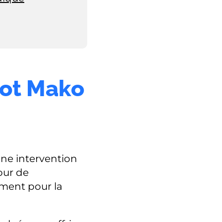
bot Mako
une intervention
our de
ement pour la