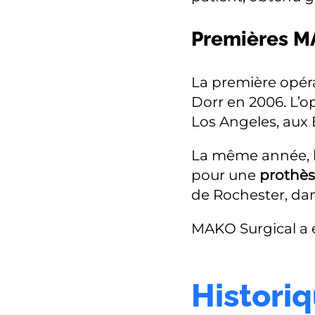
Premières MA
La première opéra
Dorr en 2006. L’o
Los Angeles, aux É
La même année, le
pour une
prothè
de Rochester, dan
MAKO Surgical a é
Historiq