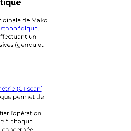
tique
riginale de Mako
orthopédique.
ffectuant un
sives (genou et
étrie (CT scan)
ique permet de
ier l’opération
ue à chaque
n concernée.