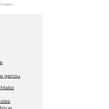
ot Mako.
ue
de genou
t Mako
cales
dique