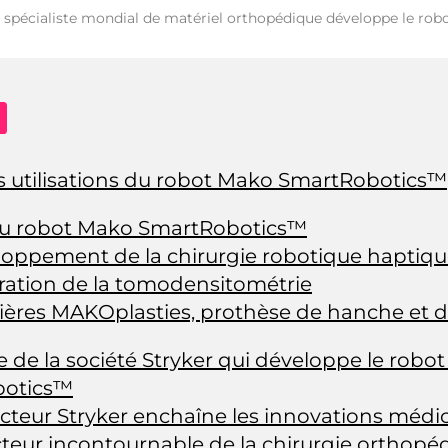
, spécialiste mondial de matériel orthopédique développe le rob
 utilisations du robot Mako SmartRobotics™
u robot Mako SmartRobotics™
oppement de la chirurgie robotique haptiq
ration de la tomodensitométrie
ères MAKOplasties, prothèse de hanche et 
e de la société Stryker qui développe le robo
botics™
cteur Stryker enchaîne les innovations médi
teur incontournable de la chirurgie orthopé