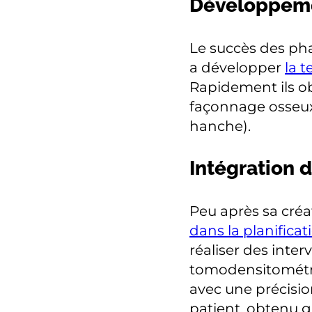
Développemen
Le succès des pha
a développer
la 
Rapidement ils o
façonnage osseux
hanche).
Intégration 
Peu après sa cré
dans la planificat
réaliser des inter
tomodensitométrie 
avec une précisi
patient, obtenu g