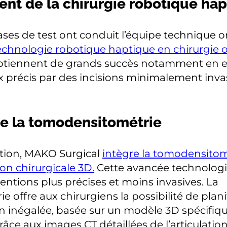
t de la chirurgie robotique hap
ses de test ont conduit l’équipe technique o
technologie robotique haptique en chirurgie 
btiennent de grands succès notamment en e
 précis par des incisions minimalement inva
de la tomodensitométrie
ation, MAKO Surgical
intègre la tomodensitom
ion chirurgicale 3D.
Cette avancée technolog
ventions plus précises et moins invasives. La
offre aux chirurgiens la possibilité de planif
on inégalée, basée sur un modèle 3D spécifiq
râce aux images CT détaillées de l’articulatio