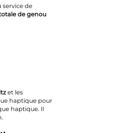
u service de
totale de genou
tz
et les
que haptique pour
que haptique. Il
.