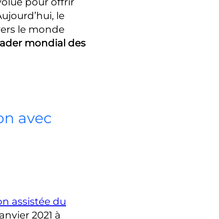
olué pour offrir
ujourd’hui, le
avers le monde
eader mondial des
on avec
on assistée du
janvier 2021 à