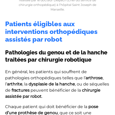
réalisée par le docteur Delpech (chef du service de
chirurgie orthopédique) à l’hôpital Saint Joseph de
Marseille.
Patients éligibles aux
interventions orthopédiques
assistés par robot
Pathologies du genou et de la hanche
traitées par chirurgie robotique
En général, les patients qui souffrent de
pathologies orthopédiques telles que l’
arthrose
,
l’
arthrite
, la
dysplasie de la hanche
, ou de séquelles
de
fractures
peuvent bénéficier de la
chirurgie
assistée par robot
.
Chaque patient qui doit bénéficier de la
pose
d’une prothèse de genou
, que ce soit une